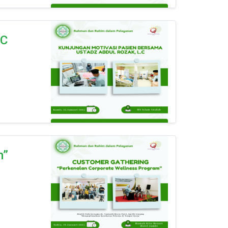
.C
m”