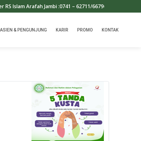
am Arafah Jambi :0741 – 62711/667966 | WA : 08117456716
PASIEN & PENGUNJUNG
KARIR
PROMO
KONTAK