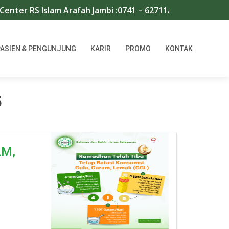
ter RS Islam Arafah Jambi :0741 – 62711/667966 | WA : 0
PASIEN & PENGUNJUNG
KARIR
PROMO
KONTAK
5
AM,