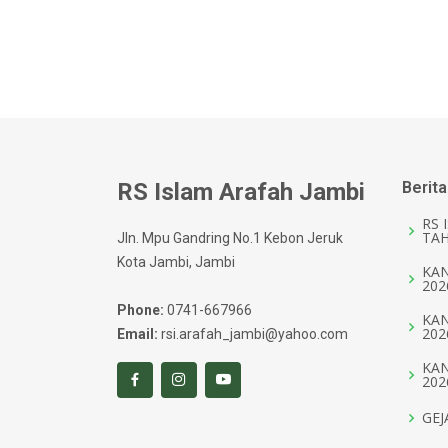
RS Islam Arafah Jambi
Berita
RS 
TAH
Jln. Mpu Gandring No.1 Kebon Jeruk
Kota Jambi, Jambi
KAN
202
Phone:
0741-667966
KAN
202
Email:
rsi.arafah_jambi@yahoo.com
KAN
202
GEJ