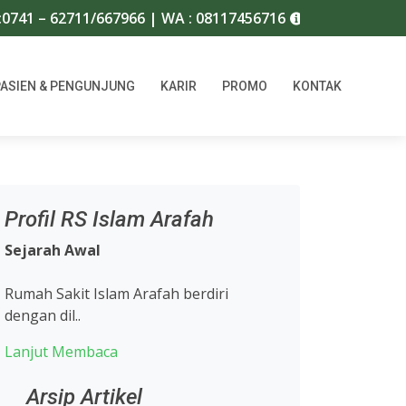
41 – 62711/667966 | WA : 08117456716
Hubungi Call Cent
PASIEN & PENGUNJUNG
KARIR
PROMO
KONTAK
Profil RS Islam Arafah
Sejarah Awal
Rumah Sakit Islam Arafah berdiri
dengan dil..
Lanjut Membaca
Arsip Artikel