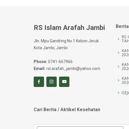
RS Islam Arafah Jambi
Berita
RS 
TAH
Jln. Mpu Gandring No.1 Kebon Jeruk
Kota Jambi, Jambi
KAN
202
Phone:
0741-667966
KAN
202
Email:
rsi.arafah_jambi@yahoo.com
KAN
202
GEJ
Cari Berita / Aktikel Kesehatan