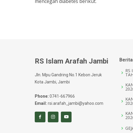
mencegah diabetes berikut.
RS Islam Arafah Jambi
Berita
RS 
TAH
Jln. Mpu Gandring No.1 Kebon Jeruk
Kota Jambi, Jambi
KAN
202
Phone:
0741-667966
KAN
202
Email:
rsi.arafah_jambi@yahoo.com
KAN
202
GEJ