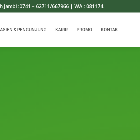
1 – 62711/667966 | WA : 08117456716
Hubungi Call Cente
PASIEN & PENGUNJUNG
KARIR
PROMO
KONTAK